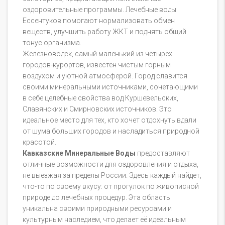
оздоровительные программы. Лечебные воды
Ессентуков помогают нормализовать обмен
веществ, улучшить работу ЖКТ и поднять общий
тонус организма.
Железноводск, самый маленький из четырёх
городов-курортов, известен чистым горным
воздухом и уютной атмосферой. Город славится
своими минеральными источниками, сочетающими
в себе целебные свойства вод Куршевельских,
Славянских и Смирновских источников. Это
идеальное место для тех, кто хочет отдохнуть вдали
от шума больших городов и насладиться природной
красотой.
Кавказские Минеральные Воды
предоставляют
отличные возможности для оздоровления и отдыха,
не выезжая за пределы России. Здесь каждый найдет,
что-то по своему вкусу: от прогулок по живописной
природе до лечебных процедур. Эта область
уникальна своими природными ресурсами и
культурным наследием, что делает её идеальным