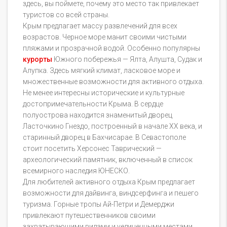
здесь, вы поймете, почему это место так привлекает
туристов со всей страны.
Крым предлагает массу развлечений для всех
возрастов. Черное море манит своими чистыми
пляжами и прозрачной водой. Особенно популярны
курорты
Южного побережья — Ялта, Алушта, Судак и
Алупка. Здесь мягкий климат, ласковое море и
множественные возможности для активного отдыха.
Не менее интересны исторические и культурные
достопримечательности Крыма. В сердце
полуострова находится знаменитый дворец
Ласточкино Гнездо, построенный в начале XX века, и
старинный дворец в Бахчисарае. В Севастополе
стоит посетить Херсонес Таврический —
археологический памятник, включенный в список
всемирного наследия ЮНЕСКО.
Для любителей активного отдыха Крым предлагает
возможности для дайвинга, виндсерфинга и пешего
туризма. Горные тропы Ай-Петри и Демерджи
привлекают путешественников своими
захватывающими видами и уединенными местами.