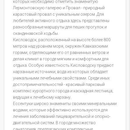
которых необходимо отметить знаменитую
Лермонтовскую галерею и Провал - природный
карастовый провал с уникальным озером. Для
любителей активного отдыха здесь представлены
разнообразные маршруты для пеших прогулок и
скандинавской ходьбы.
Кисловодск, расположенный на высоте более 800
метров над уровнем моря, окружен Кавказскими
горами, отделяющими его от равнинных ветров и
делая климат в городе мягким и комфортным для
отдыха. Особую известность Кисловодску придают
нарзанные источники, вода из которых обладает
уникальными лечебными свойствами. Среди иных
достопримечательностей - красивый парковый
комплекс курортного города и каскадная лестница,
ведущая к лечебному нарзану.
Ессентуки широко знамениты своими минеральными
водами, которые эффективно используются для
лечения заболеваний пищеварительной и опорно-
двигательной систем. В городе множество
санаториев, предлагающих комплексные