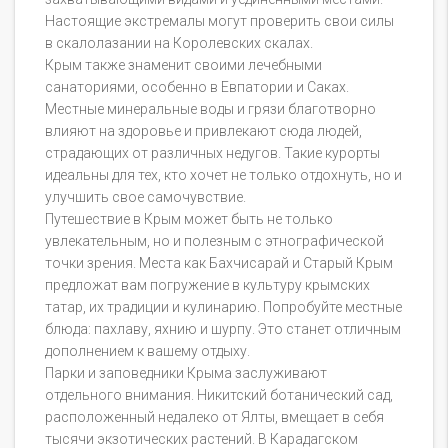
Настоящие экстремалы могут проверить свои силы
в скалолазании на Королевских скалах.
Крым также знаменит своими лечебными
санаториями, особенно в Евпатории и Саках.
Местные минеральные воды и грязи благотворно
влияют на здоровье и привлекают сюда людей,
страдающих от различных недугов. Такие курорты
идеальны для тех, кто хочет не только отдохнуть, но и
улучшить свое самочувствие.
Путешествие в Крым может быть не только
увлекательным, но и полезным с этнографической
точки зрения. Места как Бахчисарай и Старый Крым
предложат вам погружение в культуру крымских
татар, их традиции и кулинарию. Попробуйте местные
блюда: пахлаву, яхнию и шурпу. Это станет отличным
дополнением к вашему отдыху.
Парки и заповедники Крыма заслуживают
отдельного внимания. Никитский ботанический сад,
расположенный недалеко от Ялты, вмещает в себя
тысячи экзотических растений. В Карадагском