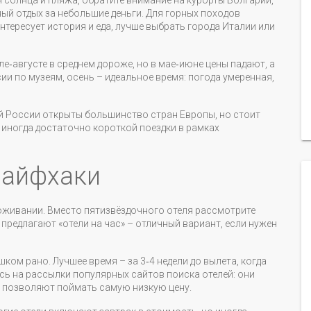
я солнца и пляжа, обратите внимание на курорты Болгарии,
ый отдых за небольшие деньги. Для горных походов
интересует история и еда, лучше выбрать города Италии или
е‑августе в среднем дороже, но в мае‑июне цены падают, а
ии по музеям, осень – идеальное время: погода умеренная,
й России открыты большинство стран Европы, но стоит
 иногда достаточно короткой поездки в рамках
лайфхаки
роживании. Вместо пятизвёздочного отеля рассмотрите
 предлагают «отели на час» – отличный вариант, если нужен
ком рано. Лучшее время – за 3‑4 недели до вылета, когда
ь на рассылки популярных сайтов поиска отелей: они
е позволяют поймать самую низкую цену.