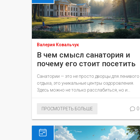
Валерия Ковальчук
В чем смысл санатория и
почему его стоит посетить
Санатории — это не просто дворцы для ленивого
отдыха, это уникальные центры оздоровления.
Здесь можно не только расслабиться, но и
пройти комплексное лечение. Многие даже не
подозревают, сколько современных процедур и
0
ПРОСМОТРЕТЬ БОЛЬШЕ
методов доступны в обычных санаториях. От
известных грязевых ванн до терапий с
использованием новейших технологий —
санатории предлагают нечто большее, чем
просто релаксацию.