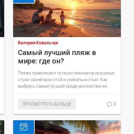
отправиться в это популярное курортное место.
Эту информацию важно учитывать при
планировании отдыха или лечения в
Кисловодске.
Валерия Ковальчук
Самый лучший пляж в
мире: где он?
Пляжи привлекают путешественников из разных
стран своей красотой и уникальностью. Как
выбрать самый лучший среди множества на
планете? Мы расскажем о лучших пляжах мира,
чем они выделяются, и что ожидать от каждого.
0
ПРОСМОТРЕТЬ БОЛЬШЕ
Узнайте интересные факты, а также советы по
выбору идеального места для вашего
следующего отдыха.