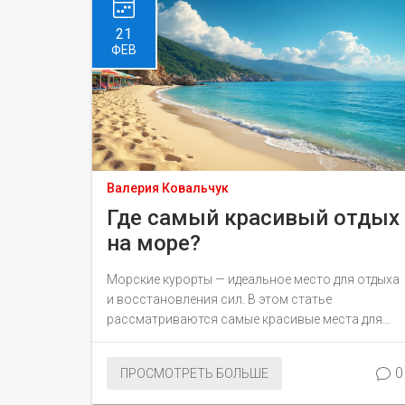
Рассматриваются советы и личные
впечатления, которые помогут в планировании
21
будущего отпуска.
ФЕВ
Валерия Ковальчук
Где самый красивый отдых
на море?
Морские курорты — идеальное место для отдыха
и восстановления сил. В этом статье
рассматриваются самые красивые места для
отдыха у моря. Какие страны предлагают лучшие
виды и песчаные пляжи? Узнайте, где вас ждут
0
ПРОСМОТРЕТЬ БОЛЬШЕ
кристально чистая вода, лазурные горизонты и
неповторимые пейзажи. Здесь вы найдете