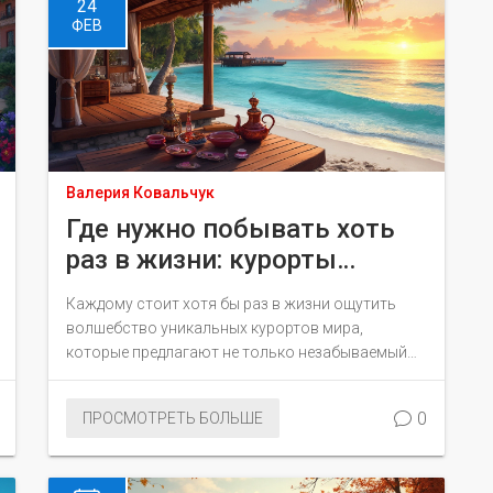
24
ФЕВ
Валерия Ковальчук
Где нужно побывать хоть
раз в жизни: курорты
мечты
Каждому стоит хотя бы раз в жизни ощутить
волшебство уникальных курортов мира,
которые предлагают не только незабываемый
отдых, но и возможность прикоснуться к
истории и культуре других стран. От
0
ПРОСМОТРЕТЬ БОЛЬШЕ
экзотических пляжей на Мальдивах до
термальных источников Исландии — существует
множество мест, которые стоит посетить. В