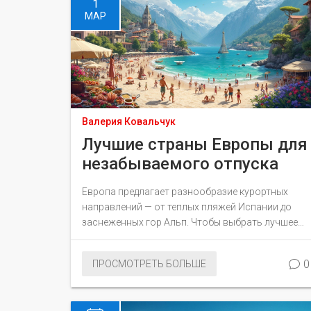
1
МАР
Валерия Ковальчук
Лучшие страны Европы для
незабываемого отпуска
Европа предлагает разнообразие курортных
направлений — от теплых пляжей Испании до
заснеженных гор Альп. Чтобы выбрать лучшее
место для отпуска, важно учитывать не только
климат, но и культурное наследие, гастрономию
0
ПРОСМОТРЕТЬ БОЛЬШЕ
и интересные достопримечательности. В статье
обсуждаются популярные европейские страны,
где можно провести отличный курортный отдых.