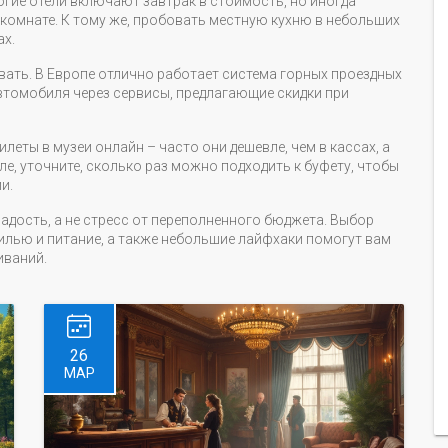
огие отели включают завтрак в стоимость, но иногда
в комнате. К тому же, пробовать местную кухню в небольших
ах.
ать. В Европе отлично работает система горных проездных
автомобиля через сервисы, предлагающие скидки при
илеты в музеи онлайн – часто они дешевле, чем в кассах, а
ле, уточните, сколько раз можно подходить к буфету, чтобы
и.
радость, а не стресс от переполненного бюджета. Выбор
илью и питание, а также небольшие лайфхаки помогут вам
иваний.
26
МАР