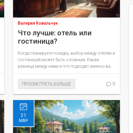
Валерия Ковальчук
Что лучше: отель или
гостиница?
Когда планируете поездку, выбор между отелем и
гостиницей может быть сложным. Какая
разница между ними и что подходит именно вам?
Узнайте о ключевых различиях, стандартах
обслуживания и дополнительных услугах, чтобы
0
ПРОСМОТРЕТЬ БОЛЬШЕ
сделать правильный выбор. Простые советы
помогут в выборе лучшего варианта
размещения для вашего отдыха.
21
МАР