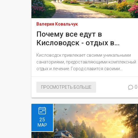
Валерия Ковальчук
Почему все едут в
Кисловодск - отдых в
санаториях
Кисловодск привлекает своими уникальными
санаториями, предоставляющими комплексный
отдых и лечение. Город славится своими
минеральными водами и чистым воздухом, что
делает его идеальным местом для
0
ПРОСМОТРЕТЬ БОЛЬШЕ
восстановления здоровья. Эта статья
предлагает полезные советы, как лучше
провести время в Кисловодске и что
обязательно стоит попробовать. Узнаете о
лучших санаториях города и чем они могут вас
25
удивить.
МАР