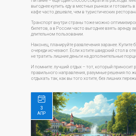
Питание – ещё один способ сократить расходы. Мн
выгоднее купить еду в местных рынках и готовить 
кафе часто дешевле, чем в туристических ресторан
Транспорт внутри страны тоже можно оптимизиров
билетов, а в России часто выгоднее взять аренду 
длительном пользовании.
Наконец, планируйте развлечения заранее. Купите б
очереди исчезают. Если хотите шведский стол в оте
не тратить лишние деньги на дополнительные порци
И помните: лучший отдых – тот, который приносит 
правильного направления, разумные решения по ж
отдыхать так, как вы того хотите, без лишних переж
3
АПР