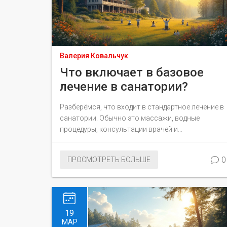
Валерия Ковальчук
Что включает в базовое
лечение в санатории?
Разберёмся, что входит в стандартное лечение в
санатории. Обычно это массажи, водные
процедуры, консультации врачей и
реабилитационные программы. Рассмотрим,
какие услуги предлагают, как правильно ими
0
ПРОСМОТРЕТЬ БОЛЬШЕ
воспользоваться и почему это так важно для
здоровья.
19
МАР