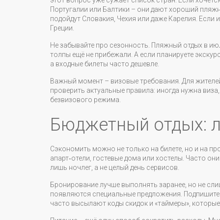
этот вопрос уже сужает список стран. Если хочетс
Португалии или Балтики – они дают хороший пляжн
подойдут Словакия, Чехия или даже Карелия. Если 
Греции.
Не забывайте про сезонность. Пляжный отдых в июл
толпы ещё не прибежали. А если планируете экскурс
а входные билеты часто дешевле.
Важный момент – визовые требования. Для жителе
проверить актуальные правила: иногда нужна виза,
безвизового режима.
Бюджетный отдых: 
Сэкономить можно не только на билете, но и на п
апарт‑отели, гостевые дома или хостелы. Часто они
лишь ночлег, а не целый день сервисов.
Бронирование лучше выполнять заранее, но не слиш
появляются специальные предложения. Подпишитес
часто высылают коды скидок и «таймеры», которы