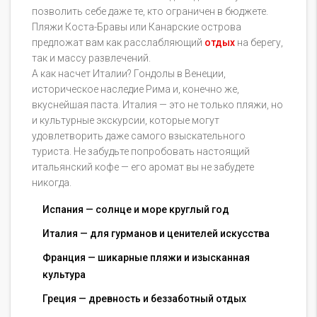
позволить себе даже те, кто ограничен в бюджете.
Пляжи Коста-Бравы или Канарские острова
предложат вам как расслабляющий
отдых
на берегу,
так и массу развлечений.
А как насчет Италии? Гондолы в Венеции,
историческое наследие Рима и, конечно же,
вкуснейшая паста. Италия — это не только пляжи, но
и культурные экскурсии, которые могут
удовлетворить даже самого взыскательного
туриста. Не забудьте попробовать настоящий
итальянский кофе — его аромат вы не забудете
никогда.
Испания — солнце и море круглый год
Италия — для гурманов и ценителей искусства
Франция — шикарные пляжи и изысканная
культура
Греция — древность и беззаботный отдых