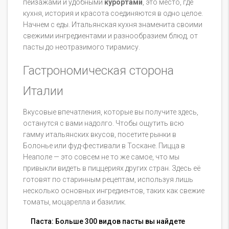
пейзажами и удобными
курортами
, это место, где
кухня, история и красота соединяются в одно целое.
Начнем с еды. Итальянская кухня знаменита своими
свежими ингредиентами и разнообразием блюд, от
пасты до неотразимого тирамису.
Гастрономическая сторона
Италии
Вкусовые впечатления, которые вы получите здесь,
останутся с вами надолго. Чтобы ощутить всю
гамму итальянских вкусов, посетите рынки в
Болонье или фуд-фестивали в Тоскане. Пицца в
Неаполе — это совсем не то же самое, что мы
привыкли видеть в пиццериях других стран. Здесь её
готовят по старинным рецептам, используя лишь
несколько основных ингредиентов, таких как свежие
томаты, моцарелла и базилик.
Паста: Больше 300 видов пасты вы найдете