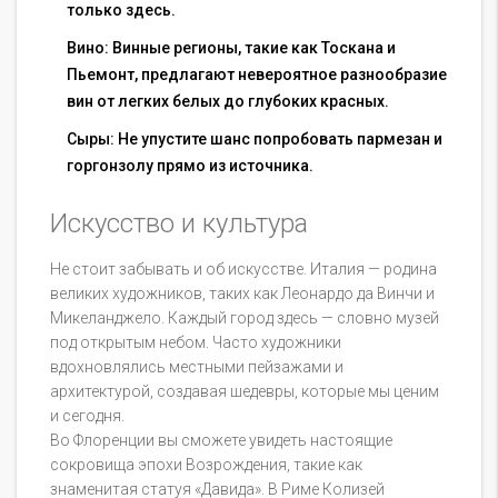
только здесь.
Вино: Винные регионы, такие как Тоскана и
Пьемонт, предлагают невероятное разнообразие
вин от легких белых до глубоких красных.
Сыры: Не упустите шанс попробовать пармезан и
горгонзолу прямо из источника.
Искусство и культура
Не стоит забывать и об искусстве. Италия — родина
великих художников, таких как Леонардо да Винчи и
Микеланджело. Каждый город здесь — словно музей
под открытым небом. Часто художники
вдохновлялись местными пейзажами и
архитектурой, создавая шедевры, которые мы ценим
и сегодня.
Во Флоренции вы сможете увидеть настоящие
сокровища эпохи Возрождения, такие как
знаменитая статуя «Давида». В Риме Колизей