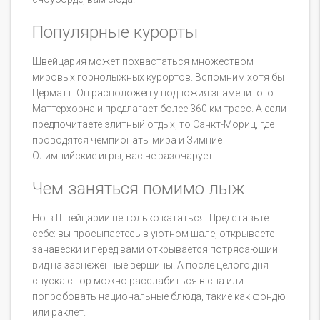
Популярные курорты
Швейцария может похвастаться множеством
мировых горнолыжных курортов. Вспомним хотя бы
Церматт. Он расположен у подножия знаменитого
Маттерхорна и предлагает более 360 км трасс. А если
предпочитаете элитный отдых, то Санкт-Мориц, где
проводятся чемпионаты мира и Зимние
Олимпийские игры, вас не разочарует.
Чем заняться помимо лыж
Но в Швейцарии не только кататься! Представьте
себе: вы просыпаетесь в уютном шале, открываете
занавески и перед вами открывается потрясающий
вид на заснеженные вершины. А после целого дня
спуска с гор можно расслабиться в спа или
попробовать национальные блюда, такие как фондю
или раклет.