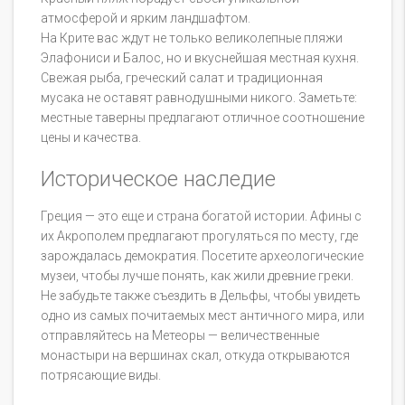
атмосферой и ярким ландшафтом.
На Крите вас ждут не только великолепные пляжи
Элафониси и Балос, но и вкуснейшая местная кухня.
Свежая рыба, греческий салат и традиционная
мусака не оставят равнодушными никого. Заметьте:
местные таверны предлагают отличное соотношение
цены и качества.
Историческое наследие
Греция — это еще и страна богатой истории. Афины с
их Акрополем предлагают прогуляться по месту, где
зарождалась демократия. Посетите археологические
музеи, чтобы лучше понять, как жили древние греки.
Не забудьте также съездить в Дельфы, чтобы увидеть
одно из самых почитаемых мест античного мира, или
отправляйтесь на Метеоры — величественные
монастыри на вершинах скал, откуда открываются
потрясающие виды.