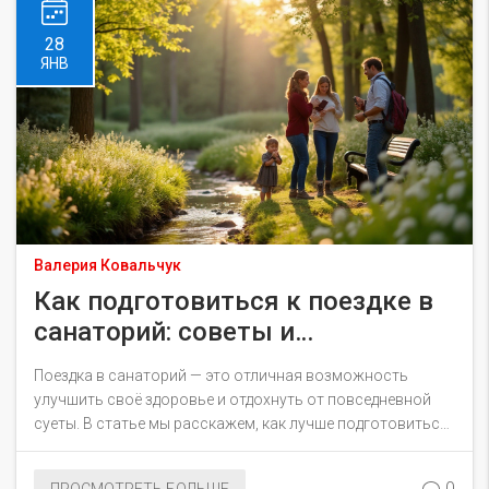
28
ЯНВ
Валерия Ковальчук
Как подготовиться к поездке в
санаторий: советы и
рекомендации
Поездка в санаторий — это отличная возможность
улучшить своё здоровье и отдохнуть от повседневной
суеты. В статье мы расскажем, как лучше подготовиться
к этой поездке, чтобы извлечь максимум пользы и
удовольствия от пребывания в санатории. Вы узнаете о
0
ПРОСМОТРЕТЬ БОЛЬШЕ