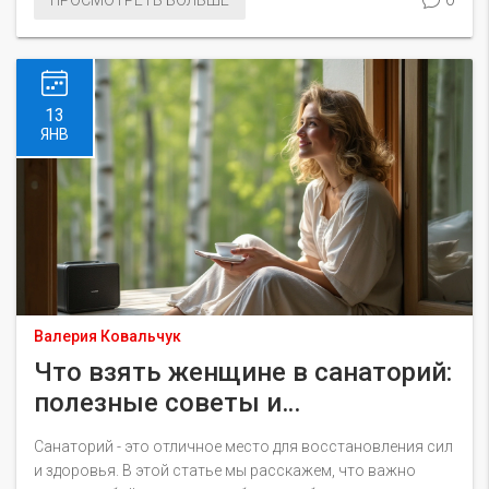
необходимых документах, важности медицинских
обследований, а также об обязательной подготовке
багажа и изучении местных особенностей. Эти советы
помогут вам сделать отпуск более комфортным и
полезным.
13
ЯНВ
Валерия Ковальчук
Что взять женщине в санаторий:
полезные советы и
рекомендации
Санаторий - это отличное место для восстановления сил
и здоровья. В этой статье мы расскажем, что важно