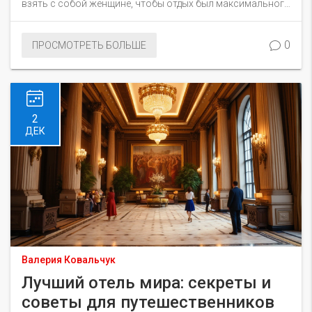
взять с собой женщине, чтобы отдых был максимального
полезным и комфортным. От одежды и документов до
полезных гаджетов и средств ухода за кожей – всё
0
ПРОСМОТРЕТЬ БОЛЬШЕ
включено. Узнайте, как подготовить свою поездку, чтобы
ничто не омрачило ваши планы.
2
ДЕК
Валерия Ковальчук
Лучший отель мира: секреты и
советы для путешественников