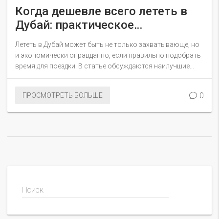
Когда дешевле всего лететь в
Дубай: практическое
руководство
Лететь в Дубай может быть не только захватывающе, но
и экономически оправданно, если правильно подобрать
время для поездки. В статье обсуждаются наилучшие
периоды для покупки дешевых билетов, советы по тому,
как сэкономить на авиаперелетах в Дубай, и
0
ПРОСМОТРЕТЬ БОЛЬШЕ
дополнительные факторы, влияющие на стоимость
путешествия.
Поиск