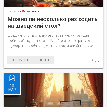
Валерия Ковальчук
Можно ли несколько раз ходить
на шведский стол?
Шведский стол в отелях - это тематический рай для
любителей вкусно поесть. Узнайте, сколько раз можно
подходить за добавкой, есть ли в этом какой-то этикет
или правила, и как максимально эффективно
использовать свой визит за шведский стол. Мы
0
ПРОСМОТРЕТЬ БОЛЬШЕ
поделимся практическими советами о том, как этим
насладиться без лишнего напряжения и сожалений.
10
МАР