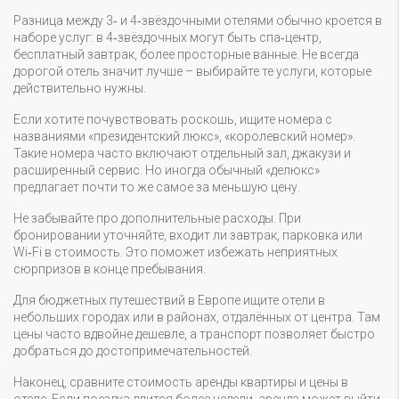
Разница между 3‑ и 4‑звёздочными отелями обычно кроется в
наборе услуг: в 4‑звёздочных могут быть спа‑центр,
бесплатный завтрак, более просторные ванные. Не всегда
дорогой отель значит лучше – выбирайте те услуги, которые
действительно нужны.
Если хотите почувствовать роскошь, ищите номера с
названиями «президентский люкс», «королевский номер».
Такие номера часто включают отдельный зал, джакузи и
расширенный сервис. Но иногда обычный «делюкс»
предлагает почти то же самое за меньшую цену.
Не забывайте про дополнительные расходы. При
бронировании уточняйте, входит ли завтрак, парковка или
Wi‑Fi в стоимость. Это поможет избежать неприятных
сюрпризов в конце пребывания.
Для бюджетных путешествий в Европе ищите отели в
небольших городах или в районах, отдалённых от центра. Там
цены часто вдвойне дешевле, а транспорт позволяет быстро
добраться до достопримечательностей.
Наконец, сравните стоимость аренды квартиры и цены в