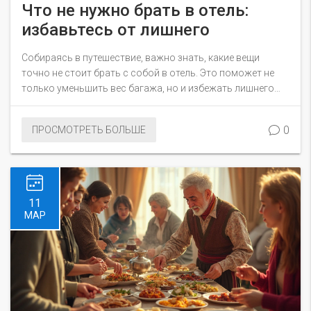
Что не нужно брать в отель:
избавьтесь от лишнего
Собираясь в путешествие, важно знать, какие вещи
точно не стоит брать с собой в отель. Это поможет не
только уменьшить вес багажа, но и избежать лишнего
беспорядка. В статье обсуждаются некоторые
распространенные ошибки и даются практичные советы,
0
ПРОСМОТРЕТЬ БОЛЬШЕ
как правильно собрать чемодан. Также вы узнаете о
некоторых удобствах, которые обычно есть в отелях, и
которые облегчат вашу поездку.
11
МАР