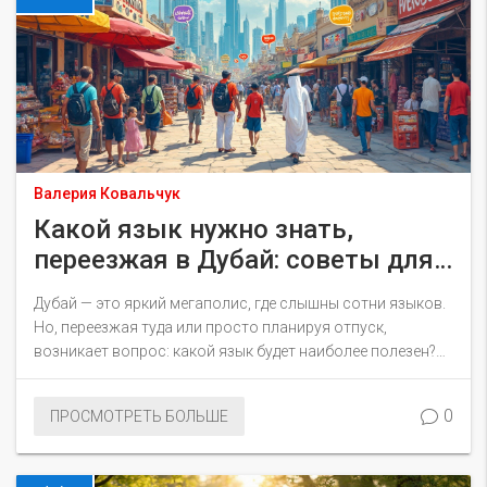
Валерия Ковальчук
Какой язык нужно знать,
переезжая в Дубай: советы для
туристов и жителей
Дубай — это яркий мегаполис, где слышны сотни языков.
Но, переезжая туда или просто планируя отпуск,
возникает вопрос: какой язык будет наиболее полезен?
Узнайте, как язык помогает в общении с местными
жителями, какие языки популярны в отелях, и как это
0
ПРОСМОТРЕТЬ БОЛЬШЕ
влияет на ваш опыт проживания в этом уникальном
месте.