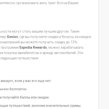
плексно организовать весь трип. Все на Ваших
ьности могут стать вашим лучшим другом. Такие
тему
Genius
, где вы получаете скидки и бонусы за каждое
онирований вы можете получить скидку до 15%.
х программе
Expedia Rewards
, можно зарабатывать
 за покупки авиабилетов и аренду автомобилей. Эти
 следующие путешествия.
ккаунт, если у вас его еще нет.
бычно бесплатно.
 получайте баллы или скидки.
ющих путешествий, экономя значительные суммы.