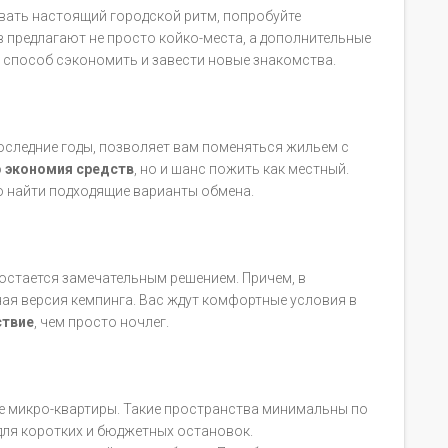
вать настоящий городской ритм, попробуйте
 предлагают не просто койко-места, а дополнительные
й способ сэкономить и завести новые знакомства.
следние годы, позволяет вам поменяться жильем с
о
экономия средств
, но и шанс пожить как местный.
о найти подходящие варианты обмена.
е остается замечательным решением. Причем, в
ая версия кемпинга. Вас ждут комфортные условия в
ствие
, чем просто ночлег.
е микро-квартиры. Такие пространства минимальны по
для коротких и бюджетных остановок.