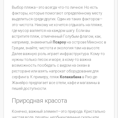
Выбор пляжа—это всегда что-то личное. Но есть
факторы, которые помогают определённому месту
выделиться среди других. Один из таких факторов—
это чистота. Никому не хочется отдыхать на пляже,
где мусор валяется на каждом шагу. Если вы
встретите пляж, отмеченный Голубым флагом, как,
например, знаменитый
Псароу
на острове Миконос в
Греции, знайте, чистота и экология там на высоте.
Далее важную роль играет инфраструктура. Кому-то
нужны только песок и море, а кому-то важна
возможность пообедать с видом на океан в
ресторане или взять напрокат оборудование для
серфинга. К примеру, пляж
Копакабана
в Рио-де-
Жанейро предлагает все отели, кафе и магазины в
пешей доступности.
Природная красота
Конечно, важный элемент—это природа. Кристально
чистая вода, пещеры, необыкновенные скалы или