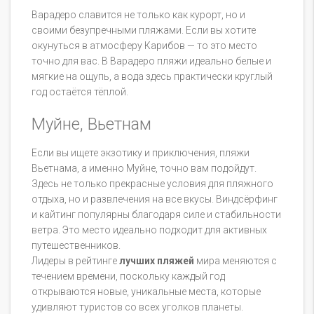
Варадеро славится не только как курорт, но и
своими безупречными пляжами. Если вы хотите
окунуться в атмосферу Карибов — то это место
точно для вас. В Варадеро пляжи идеально белые и
мягкие на ощупь, а вода здесь практически круглый
год остаётся тёплой.
Муйне, Вьетнам
Если вы ищете экзотику и приключения, пляжи
Вьетнама, а именно Муйне, точно вам подойдут.
Здесь не только прекрасные условия для пляжного
отдыха, но и развлечения на все вкусы. Виндсёрфинг
и кайтинг популярны благодаря силе и стабильности
ветра. Это место идеально подходит для активных
путешественников.
Лидеры в рейтинге
лучших пляжей
мира меняются с
течением времени, поскольку каждый год
открываются новые, уникальные места, которые
удивляют туристов со всех уголков планеты.