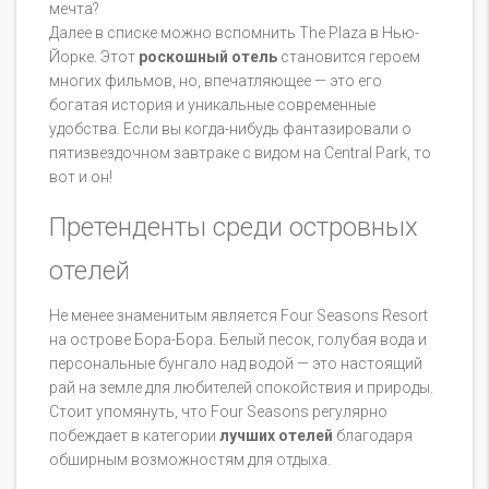
мечта?
Далее в списке можно вспомнить The Plaza в Нью-
Йорке. Этот
роскошный отель
становится героем
многих фильмов, но, впечатляющее — это его
богатая история и уникальные современные
удобства. Если вы когда-нибудь фантазировали о
пятизвездочном завтраке с видом на Central Park, то
вот и он!
Претенденты среди островных
отелей
Не менее знаменитым является Four Seasons Resort
на острове Бора-Бора. Белый песок, голубая вода и
персональные бунгало над водой — это настоящий
рай на земле для любителей спокойствия и природы.
Стоит упомянуть, что Four Seasons регулярно
побеждает в категории
лучших отелей
благодаря
обширным возможностям для отдыха.