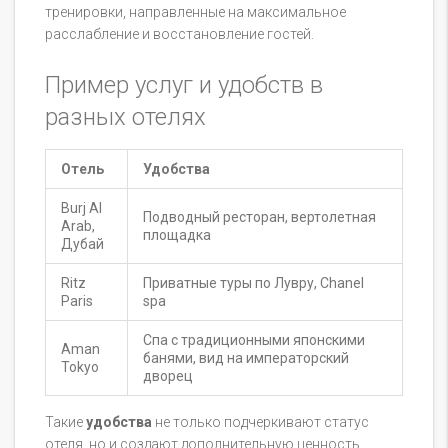
тренировки, направленные на максимальное
расслабление и восстановление гостей.
Пример услуг и удобств в
разных отелях
Отель
Удобства
Burj Al
Подводный ресторан, вертолетная
Arab,
площадка
Дубай
Ritz
Приватные туры по Лувру, Chanel
Paris
spa
Спа с традиционными японскими
Aman
банями, вид на императорский
Tokyo
дворец
Такие
удобства
не только подчеркивают статус
отеля, но и создают дополнительную ценность,