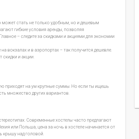
о может стать не только удобным, но и дешевым
агают гибкие условия аренды, позволяя
Главное – следите за скидками и акциями для экономии
 на вокзалах и в аэропортах – так получится дешевле.
 скидки и акции.
ую приходят на ум крупные суммы. Но если ты ищешь
есть множество других вариантов.
 в стереотипах. Современные хостелы часто предлагают
Чехия или Польша, цена за ночь в хостеле начинается от
ь крышу над головой.