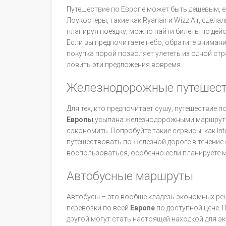
Путешествие по Европе может быть дешевым, ес
Лоукостеры, такие как Ryanair и Wizz Air, сде
планируя поездку, можно найти билеты по дей
Если вы предпочитаете небо, обратите вниман
покупка порой позволяет улететь из одной стр
ловить эти предложения вовремя.
Железнодорожные путешес
Для тех, кто предпочитает сушу, путешествие
Европы
усыпана железнодорожными маршрутам
сэкономить. Попробуйте такие сервисы, как Int
путешествовать по железной дороге в течение
воспользоваться, особенно если планируете м
Автобусные маршруты
Автобусы – это вообще кладезь экономных реше
перевозки по всей
Европе
по доступной цене. 
другой могут стать настоящей находкой для э