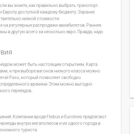
ли вы знаете, как правильно выбрать транспорт.
лали Европу доступной каждому бюджету. Заранее
ствительно низкой стоимости.
ие на регулярные распродажи авиабилетов. Ранняя
аны в другую всего за несколько евро. Правда, надо
твия
 поездом может быть настоящим открытием. Карта
и, и при выборе вагонов низкого класса можно
errail Pass, который позволяет свободно
 определенного времени. Этим можно выгодно
ного переездов.
ний. Компании вроде Flixbus и Eurolines предлагают
Переезды внутри мегаполисов и из одного города в
кономного туриста.