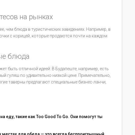
тесов на рынках
ее, чем блюда в туристических заведениях. Например, в
очки с корицей, которые продаются почти на каждом
ные блюда
т быть отличной идеей. В Будапеште, например, есть
ый гуляш по удивительно низкой цене. Примечательно,
ногие таверны предлагают специальные бизнес-ланчи,
а еду, такие как Too Good To Go. Они помогут ты
х местах для обеда — это всегда беспроигрышный