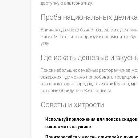
доступную альтернативу.
Проба национальных делика
Уличная еда часто бывает дешевле и аутентичн
Риге обязательно попробуй их знаменитые бул
углу.
Где искать дешевые и вкус
Поиск небольших семейных ресторанчиков може
заведения, где можно попробовать традиционн
что в некоторых городах, таких как Краков, м
которые обойдутся тебе в копейки.
Советы и хитрости
Используй приложения для поиска скидок н
сэкономить на ужине.
Поинтересуйся у местных жителей о лучши