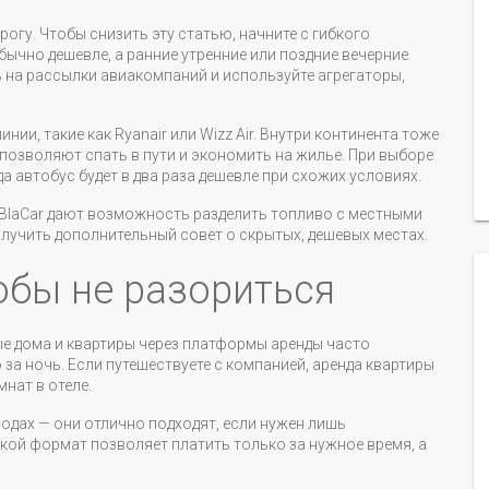
огу. Чтобы снизить эту статью, начните с гибкого
бычно дешевле, а ранние утренние или поздние вечерние
 на рассылки авиакомпаний и используйте агрегаторы,
ии, такие как Ryanair или Wizz Air. Внутри континента тоже
 позволяют спать в пути и экономить на жилье. При выборе
а автобус будет в два раза дешевле при схожих условиях.
aBlaCar дают возможность разделить топливо с местными
лучить дополнительный совет о скрытых, дешевых местах.
тобы не разориться
вые дома и квартиры через платформы аренды часто
 за ночь. Если путешествуете с компанией, аренда квартиры
нат в отеле.
родах — они отлично подходят, если нужен лишь
кой формат позволяет платить только за нужное время, а