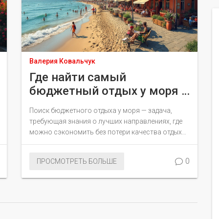
Валерия Ковальчук
Где найти самый
бюджетный отдых у моря в
2025 году
Поиск бюджетного отдыха у моря — задача,
требующая знания о лучших направлениях, где
можно сэкономить без потери качества отдыха.
В 2025 году многие курорты предлагают
доступные варианты для путешественников. В
0
ПРОСМОТРЕТЬ БОЛЬШЕ
статье перечислены популярные недорогие
прибрежные места с советами для удешевления
поездки. Вы узнаете, какие курорты предлагают
впечатляющий отдых за небольшие деньги и как
планировать отпуск с минимальными
затратами.