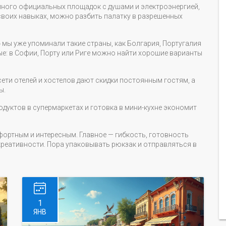
много официальных площадок с душами и электроэнергией,
 в своих навыках, можно разбить палатку в разрешенных
» мы уже упоминали такие страны, как Болгария, Португалия
ые: в Софии, Порту или Риге можно найти хорошие варианты
ети отелей и хостелов дают скидки постоянным гостям, а
ы.
родуктов в супермаркетах и готовка в мини-кухне экономит
ортным и интересным. Главное — гибкость, готовность
реативности. Пора упаковывать рюкзак и отправляться в
1
ЯНВ