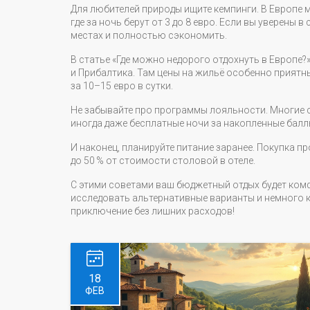
Для любителей природы ищите кемпинги. В Европе 
где за ночь берут от 3 до 8 евро. Если вы уверены
местах и полностью сэкономить.
В статье «Где можно недорого отдохнуть в Европе?
и Прибалтика. Там цены на жильё особенно приятн
за 10–15 евро в сутки.
Не забывайте про программы лояльности. Многие с
иногда даже бесплатные ночи за накопленные балл
И наконец, планируйте питание заранее. Покупка п
до 50 % от стоимости столовой в отеле.
С этими советами ваш бюджетный отдых будет комф
исследовать альтернативные варианты и немного к
приключение без лишних расходов!
18
ФЕВ