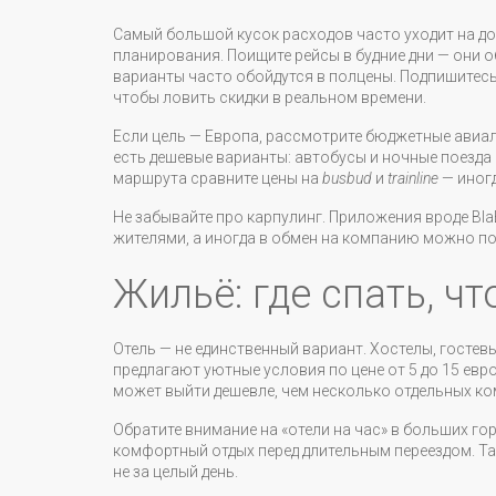
Самый большой кусок расходов часто уходит на дор
планирования. Поищите рейсы в будние дни — они о
варианты часто обойдутся в полцены. Подпишитесь
чтобы ловить скидки в реальном времени.
Если цель — Европа, рассмотрите бюджетные авиалин
есть дешевые варианты: автобусы и ночные поезда
маршрута сравните цены на
busbud
и
trainline
— иногд
Не забывайте про карпулинг. Приложения вроде Bl
жителями, а иногда в обмен на компанию можно по
Жильё: где спать, ч
Отель — не единственный вариант. Хостелы, госте
предлагают уютные условия по цене от 5 до 15 евро
может выйти дешевле, чем несколько отдельных ком
Обратите внимание на «отели на час» в больших го
комфортный отдых перед длительным переездом. Та
не за целый день.