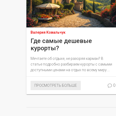
Валерия Ковальчук
Где самые дешевые
курорты?
Мечтаете об отдыхе, не разоряя карман? В
статье подробно разбираем курорты с самыми
доступными ценами на отдых по всему миру.
Поговорим о европейских и азиатских
направлениях, где вы найдете комфорт по
0
ПРОСМОТРЕТЬ БОЛЬШЕ
выгодным ценам. Поделимся советами, как
сэкономить еще больше во время путешествий.
Узнайте, как выбрать идеальное место для
вашего следующего отпуска без ущерба для
бюджета.