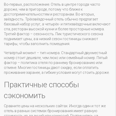
Во-первых, расположение. Отель в центре города часто
дороже, чем в пригороде, потому что ближе к
достопримечательностям и ресторанам. Во-вторых,
звёздность. Трёхзвёздочный отель обычно предлагает
базовый набор услуг, а четырёх- и пятизвёздочные включают
спа, ресторан высокой кухни и более просторные номера.
Третий фактор – сезонность. Пик туристического сезона
поднимает цены, а в низкий сезон гостиницы снижают
тарифы, чтобы заполнить помещения.
Четвёртый момент – тип номера. Стандартный двухместный
номер стоит дешевле, чем люкс или семейный номер. Пятый
фактор – политика отеля по раннему бронированию или
отмене. Многие гостиницы дают скидку, если оплатить
проживание заранее, а гибкие условия могут стоить дороже.
Практичные способы
сэкономить
Сравните цены на нескольких сайтах. Иногда один и тот же
отель в разных системах бронирования имеет разную
стоимость из‑за акций или комиссий. Подпишитесь на