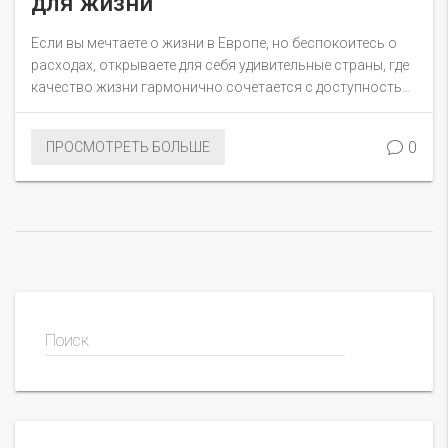
для жизни
Если вы мечтаете о жизни в Европе, но беспокоитесь о
расходах, открываете для себя удивительные страны, где
качество жизни гармонично сочетается с доступностью.
От уютных улиц Болгарии до впечатляющих видов
Северной Македонии, такие места предлагают не только
0
ПРОСМОТРЕТЬ БОЛЬШЕ
низкую стоимость жизни, но и богатую культуру и
дружелюбную среду. Познакомьтесь с несколькими
странами, где можно наслаждаться европейским стилем
жизни, не разрушая бюджет.
Поиск