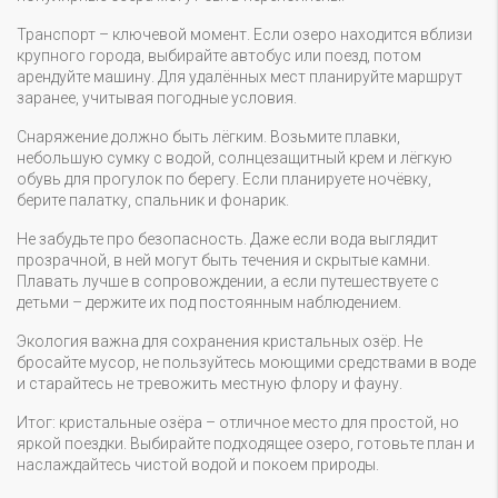
Транспорт – ключевой момент. Если озеро находится вблизи
крупного города, выбирайте автобус или поезд, потом
арендуйте машину. Для удалённых мест планируйте маршрут
заранее, учитывая погодные условия.
Снаряжение должно быть лёгким. Возьмите плавки,
небольшую сумку с водой, солнцезащитный крем и лёгкую
обувь для прогулок по берегу. Если планируете ночёвку,
берите палатку, спальник и фонарик.
Не забудьте про безопасность. Даже если вода выглядит
прозрачной, в ней могут быть течения и скрытые камни.
Плавать лучше в сопровождении, а если путешествуете с
детьми – держите их под постоянным наблюдением.
Экология важна для сохранения кристальных озёр. Не
бросайте мусор, не пользуйтесь моющими средствами в воде
и старайтесь не тревожить местную флору и фауну.
Итог: кристальные озёра – отличное место для простой, но
яркой поездки. Выбирайте подходящее озеро, готовьте план и
наслаждайтесь чистой водой и покоем природы.