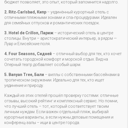
бюджет позволяет, это опыт, который запомнится надолго.
2. Ritz‑Carlsbad, Кипр
– уединённый курортный отель с
отличными пляжными зонами и спа‑процедурами. Идеален
для семейных отпусков и романтических поездок.
3. Hotel de Crillon, Париж
– исторический отель в центре
столицы. Внутри – аристократический интерьер, а рядом —
Лувр и Елисейские поля.
4. Four Seasons, Сидней
– отличный выбор для тех, кто хочет
сочетать городской комфорт и морской отдых. Вид на
Оперный театр добавляет особый шарм.
5. Banyan Tree, Бали
– виллы с собственными бассейнами в
тропическом окружении. Идеально для тех, кто ищет
уединение и природу.
Каждый из этих отелей прошёл проверку гостями: отличные
отзывы, высокий рейтинг и комплексный сервис. Но помни,
что лучший отель – тот, который соответствует твоим
личным нуждам. Если важен отдельный пляж, выбирай
курортные варианты, а если нужны деловые помещения и
конференц‑залы – ищи в центре города.