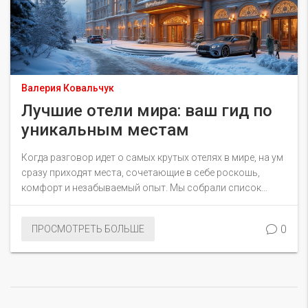
Валерия Ковальчук
Лучшие отели мира: ваш гид по
уникальным местам
Когда разговор идет о самых крутых отелях в мире, на ум
сразу приходят места, сочетающие в себе роскошь,
комфорт и незабываемый опыт. Мы собрали список
отелей, которые впечатляют дизайном, обслуживанием и
уникальными предложениями для путешественников. Эти
0
ПРОСМОТРЕТЬ БОЛЬШЕ
места поражают своей архитектурой, расположением и
вниманием к деталям, делая каждый визит особенным.
Экскурсия по лучшим отелям подарит вам новые идеи
для следующего путешествия и вдохновение для тех, кто
ищет необычные впечатления.