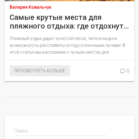
Валерия Ковальчук
Самые крутые места для
пляжного отдыха: где отдохнуть
летом 2024
Пляжный отдых дарит золотой песок, теплое море и
возможность расслабиться под солнечными лучами. В
этой статье мы расскажем о лучших местах для
пляжного отдыха в 2024 году. Вы узнаете о популярных
направлениях, уникальных пляжах и лучших курортах для
0
ПРОСМОТРЕТЬ БОЛЬШЕ
любой компании и бюджета.
Поиск