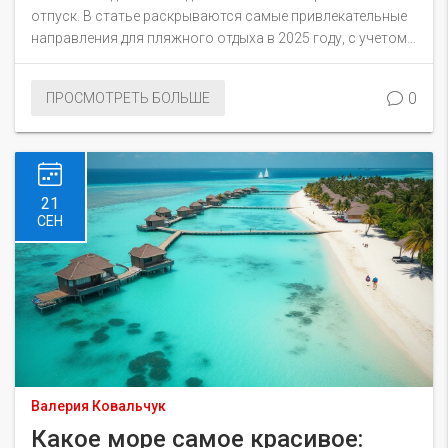
отпуск. В статье раскрываются самые привлекательные
направления для пляжного отдыха в 2025 году, с учетом
необычных мест, уникальных особенностей и полезных
советов для путешественников. Узнайте, куда поехать,
0
ПРОСМОТРЕТЬ БОЛЬШЕ
чтобы насладиться идеальным отпуском у моря.
21
СЕН
Валерия Ковальчук
Какое море самое красивое: