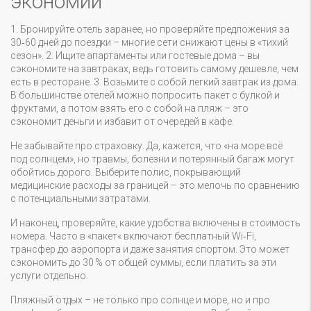
экономии
1. Бронируйте отель заранее, но проверяйте предложения за
30‑60 дней до поездки – многие сети снижают цены в «тихий
сезон». 2. Ищите апартаменты или гостевые дома – вы
сэкономите на завтраках, ведь готовить самому дешевле, чем
есть в ресторане. 3. Возьмите с собой легкий завтрак из дома.
В большинстве отелей можно попросить пакет с булкой и
фруктами, а потом взять его с собой на пляж – это
сэкономит деньги и избавит от очередей в кафе.
Не забывайте про страховку. Да, кажется, что «на море всё
под солнцем», но травмы, болезни и потерянный багаж могут
обойтись дорого. Выберите полис, покрывающий
медицинские расходы за границей – это мелочь по сравнению
с потенциальными затратами.
И наконец, проверяйте, какие удобства включены в стоимость
номера. Часто в «пакет« включают бесплатный Wi‑Fi,
трансфер до аэропорта и даже занятия спортом. Это может
сэкономить до 30 % от общей суммы, если платить за эти
услуги отдельно.
Пляжный отдых – не только про солнце и море, но и про