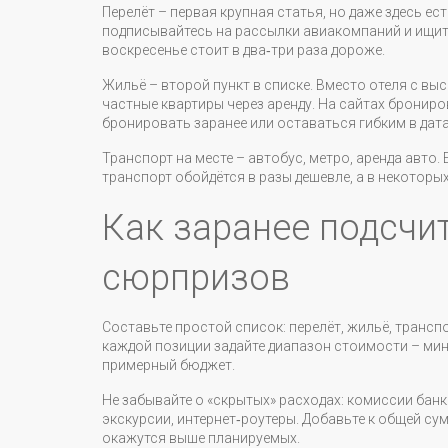
Перелёт – первая крупная статья, но даже здесь ес
подписывайтесь на рассылки авиакомпаний и ищите 
воскресенье стоит в два‑три раза дороже.
Жильё – второй пункт в списке. Вместо отеля с вы
частные квартиры через аренду. На сайтах брониро
бронировать заранее или оставаться гибким в дата
Транспорт на месте – автобус, метро, аренда авто
транспорт обойдётся в разы дешевле, а в некоторых
Как заранее подсчи
сюрпризов
Составьте простой список: перелёт, жильё, транспо
каждой позиции задайте диапазон стоимости – мин
примерный бюджет.
Не забывайте о «скрытых» расходах: комиссии банк
экскурсии, интернет‑роутеры. Добавьте к общей сум
окажутся выше планируемых.