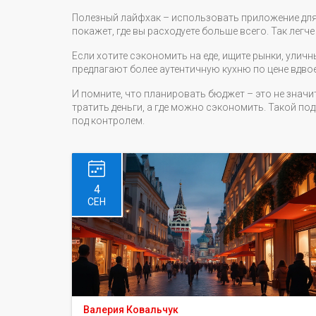
Полезный лайфхак – использовать приложение для 
покажет, где вы расходуете больше всего. Так легч
Если хотите сэкономить на еде, ищите рынки, улич
предлагают более аутентичную кухню по цене вдвое
И помните, что планировать бюджет – это не значит
тратить деньги, а где можно сэкономить. Такой п
под контролем.
4
СЕН
Валерия Ковальчук