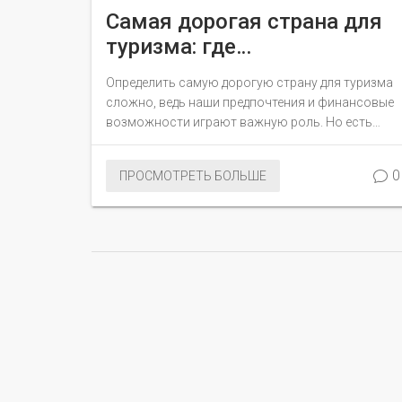
Самая дорогая страна для
туризма: где
путешественники тратят
Определить самую дорогую страну для туризма
больше всего денег
сложно, ведь наши предпочтения и финансовые
возможности играют важную роль. Но есть
страны, где расходы на отдых всегда высокие. В
этой статье узнаем, почему некоторые страны
0
ПРОСМОТРЕТЬ БОЛЬШЕ
стоят дороже других для туристов, и как можно
сделать путешествие туда более бюджетным.