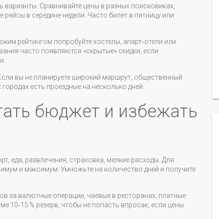
ть варианты. Сравнивайте цены в разных поисковиках,
рейсы в середине недели. Часто билет в пятницу или
соким рейтингом попробуйте хостелы, апарт‑отели или
вания часто появляются «скрытые» скидки, если
х.
. Если вы не планируете широкий маршрут, общественный
 городах есть проездные на несколько дней.
тать бюджет и избежать
рт, еда, развлечения, страховка, мелкие расходы. Для
имум и максимум. Умножьте на количество дней и получите
ов за валютные операции, чаевые в ресторанах, платные
ме 10‑15 % резерв, чтобы не попасть впросак, если цены