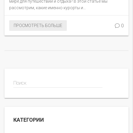
мире для путешествий и отдыха? В этой статье мы
рассмотрим, какие именно курорты и
достопримечательности делают её такой
дорогостоящей. Будем говорить о стоимости,
0
ПРОСМОТРЕТЬ БОЛЬШЕ
роскошных местах и необычных фактах, которые могут
поразить любого путешественника.
Поиск
КАТЕГОРИИ