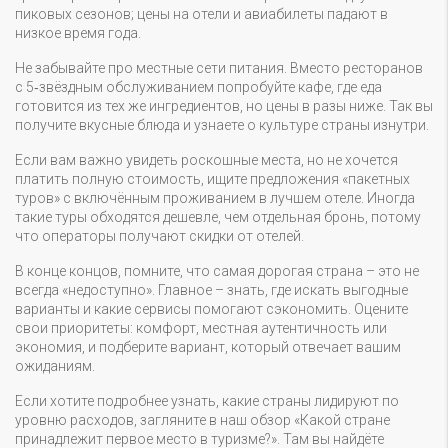
пиковых сезонов; цены на отели и авиабилеты падают в
низкое время года.
Не забывайте про местные сети питания. Вместо ресторанов
с 5‑звёздным обслуживанием попробуйте кафе, где еда
готовится из тех же ингредиентов, но цены в разы ниже. Так вы
получите вкусные блюда и узнаете о культуре страны изнутри.
Если вам важно увидеть роскошные места, но не хочется
платить полную стоимость, ищите предложения «пакетных
туров» с включённым проживанием в лучшем отеле. Иногда
такие туры обходятся дешевле, чем отдельная бронь, потому
что операторы получают скидки от отелей.
В конце концов, помните, что самая дорогая страна – это не
всегда «недоступно». Главное – знать, где искать выгодные
варианты и какие сервисы помогают сэкономить. Оцените
свои приоритеты: комфорт, местная аутентичность или
экономия, и подберите вариант, который отвечает вашим
ожиданиям.
Если хотите подробнее узнать, какие страны лидируют по
уровню расходов, загляните в наш обзор «Какой стране
принадлежит первое место в туризме?». Там вы найдёте