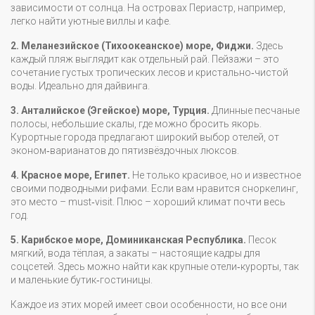
зависимости от солнца. На островах Периастр, например,
легко найти уютные виллы и кафе.
2. Меланезийское (Тихоокеанское) море, Фиджи.
Здесь
каждый пляж выглядит как отдельный рай. Пейзажи – это
сочетание густых тропических лесов и кристально‑чистой
воды. Идеально для дайвинга.
3. Анталийское (Эгейское) море, Турция.
Длинные песчаные
полосы, небольшие скалы, где можно бросить якорь.
Курортные города предлагают широкий выбор отелей, от
эконом‑варианатов до пятизвёздочных люксов.
4. Красное море, Египет.
Не только красивое, но и известное
своими подводными рифами. Если вам нравится сноркелинг,
это место – must‑visit. Плюс – хороший климат почти весь
год.
5. Карибское море, Доминиканская Республика.
Песок
мягкий, вода тёплая, а закаты – настоящие кадры для
соцсетей. Здесь можно найти как крупные отели‑курорты, так
и маленькие бутик‑гостиницы.
Каждое из этих морей имеет свои особенности, но все они