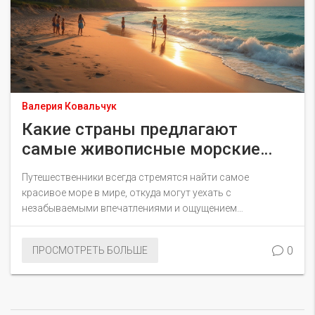
Валерия Ковальчук
Какие страны предлагают
самые живописные морские
курорты в мире
Путешественники всегда стремятся найти самое
красивое море в мире, откуда могут уехать с
незабываемыми впечатлениями и ощущением
настоящего отдыха. В статье рассматриваются
различные регионы планеты, где морские виды поражают
0
ПРОСМОТРЕТЬ БОЛЬШЕ
своей уникальностью. Здесь вы найдете советы по
выбору лучших пляжей и узнаете интересные факты о
морях, которые заставят вас мечтать о путешествии.