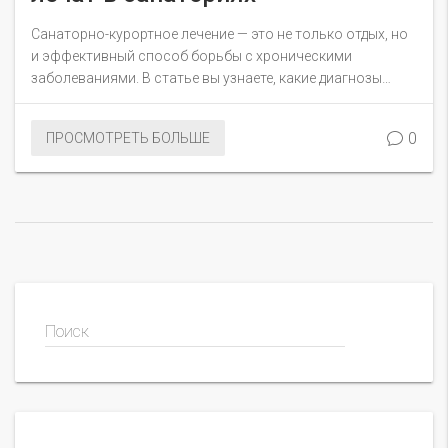
Санаторно-курортное лечение — это не только отдых, но
и эффективный способ борьбы с хроническими
заболеваниями. В статье вы узнаете, какие диагнозы
особенно подходят для лечения в санаториях, какие
процедуры помогают восстановить здоровье и как
0
ПРОСМОТРЕТЬ БОЛЬШЕ
выбрать подходящий курорт. Мы расскажем об
уникальных методах лечения и о том, как санатории
объединяют медицинский подход с комфортным
отдыхом.
Поиск