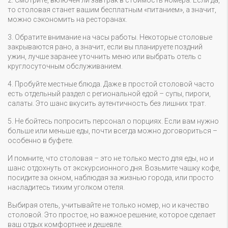
2. Смотрите, включён ли завтрак в стоимость номера. Если да,
то столовая станет вашим бесплатным «питанием», а значит,
можно сэкономить на ресторанах.
3. Обратите внимание на часы работы. Некоторые столовые
закрываются рано, а значит, если вы планируете поздний
ужин, лучше заранее уточнить меню или выбрать отель с
круглосуточным обслуживанием.
4. Пробуйте местные блюда. Даже в простой столовой часто
есть отдельный раздел с региональной едой – супы, пироги,
салаты. Это шанс вкусить аутентичность без лишних трат.
5. Не бойтесь попросить персонал о порциях. Если вам нужно
больше или меньше еды, почти всегда можно договориться –
особенно в буфете.
И помните, что столовая – это не только место для еды, но и
шанс отдохнуть от экскурсионного дня. Возьмите чашку кофе,
посидите за окном, наблюдая за жизнью города, или просто
насладитесь тихим уголком отеля.
Выбирая отель, учитывайте не только номер, но и качество
столовой. Это простое, но важное решение, которое сделает
ваш отдых комфортнее и дешевле.