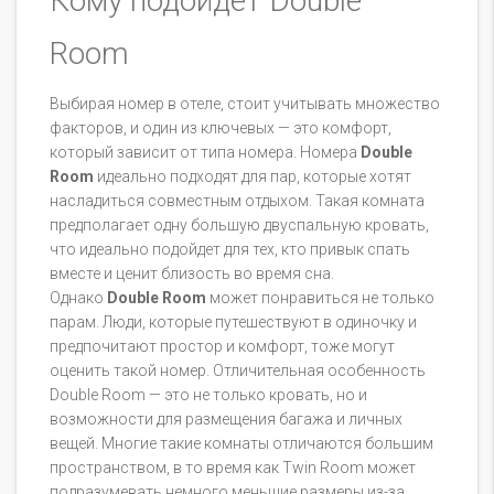
Кому подойдет Double
Room
Выбирая номер в отеле, стоит учитывать множество
факторов, и один из ключевых — это комфорт,
который зависит от типа номера. Номера
Double
Room
идеально подходят для пар, которые хотят
насладиться совместным отдыхом. Такая комната
предполагает одну большую двуспальную кровать,
что идеально подойдет для тех, кто привык спать
вместе и ценит близость во время сна.
Однако
Double Room
может понравиться не только
парам. Люди, которые путешествуют в одиночку и
предпочитают простор и комфорт, тоже могут
оценить такой номер. Отличительная особенность
Double Room — это не только кровать, но и
возможности для размещения багажа и личных
вещей. Многие такие комнаты отличаются большим
пространством, в то время как Twin Room может
подразумевать немного меньшие размеры из-за