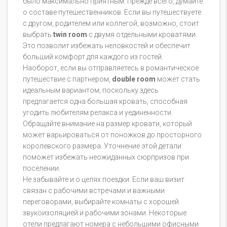
было максимально приятным. Прежде всего, думайте
о составе путешественников. Если вы путешествуете
с другом, родителем или коллегой, возможно, стоит
выбрать
twin room
с двумя отдельными кроватями.
Это позволит избежать неловкостей и обеспечит
больший комфорт для каждого из гостей.
Наоборот, если вы отправляетесь в романтическое
путешествие с партнером,
double room
может стать
идеальным вариантом, поскольку здесь
предлагается одна большая кровать, способная
угодить любителям релакса и уединенности.
Обращайте внимание на размер кровати, который
может варьироваться от поножков до просторного
королевского размера. Уточнение этой детали
поможет избежать неожиданных сюрпризов при
поселении.
Не забывайте и о целях поездки. Если ваш визит
связан с рабочими встречами и важными
переговорами, выбирайте комнаты с хорошей
звукоизоляцией и рабочими зонами. Некоторые
отели предлагают номера с небольшими офисными