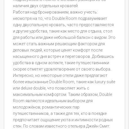
наличия двух отдельных кроватей.
Работая над бронированием, важно учесть:
несмотря на то, что Double Room подразумевает
одну двуспальную кровать, часто предоставляются
и другие удобства, такие как место для отдыха, стол
для работы или даже небольшой балкон с видом. Это
может стать важным решающим фактором для
деловых людей, которые ценят комфорт после
насыщенного дня встреч и переговоров. Добившись
удобства в одном аспекте, такие путешественники
скорее отметят удовлетворение от своего выбора.
Интересно, но некоторые отели даже предлагают
более изысканные Double Room, такие как luxury suite
или deluxe double, что позволяет жить с
максимальным комфортом. Таким образом, Double
Room являются идеальным выбором для
молодожёнов, романтических пар
путешественников, а также для тех, кто в поездке
предпочитает ощущение уюта и интимности родных
стен. По словам известного отельера Джейн Смит: