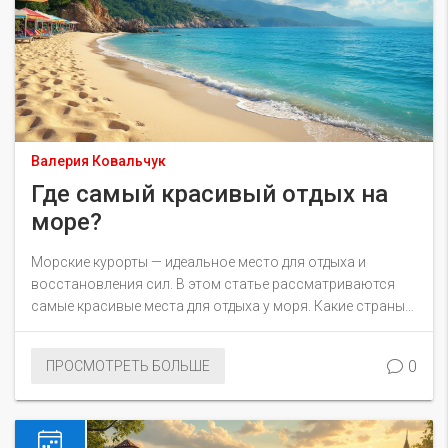
Валерия Ковальчук
Где самый красивый отдых на
море?
Морские курорты — идеальное место для отдыха и
восстановления сил. В этом статье рассматриваются
самые красивые места для отдыха у моря. Какие страны
предлагают лучшие виды и песчаные пляжи? Узнайте, где
вас ждут кристально чистая вода, лазурные горизонты и
0
ПРОСМОТРЕТЬ БОЛЬШЕ
неповторимые пейзажи. Здесь вы найдете полезные
советы и рекомендации по лучшим морским курортам.