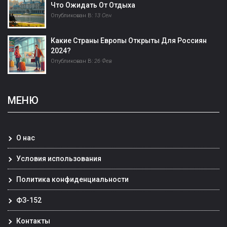
Что Ожидать От Отдыха
Опубликован В:
13 Сен
Какие Страны Европы Открыты Для Россиян
2024?
Опубликован В:
26 Фев
МЕНЮ
О нас
Условия использования
Политика конфиденциальности
ФЗ-152
Контакты