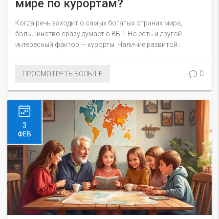
мире по курортам?
Когда речь заходит о самых богатых странах мира,
большинство сразу думает о ВВП. Но есть и другой
интересный фактор — курорты. Наличие развитой
инфраструктуры и вклада в экономику интересует многих
туристов, выбирающих направление отдыха. Узнаем,
0
ПРОСМОТРЕТЬ БОЛЬШЕ
какие страны выделяются своими шикарными курортами
и что делает их такими притягательными.
3
ФЕВ