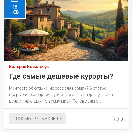
18
ФЕВ
Валерия Ковальчук
Где самые дешевые курорты?
Мечтаете об отдыхе, не разоряя карман? В статье
подробно разбираем курорты с самыми доступными
ценами на отдых по всему миру. Поговорим о
европейских и азиатских направлениях, где вы найдете
комфорт по выгодным ценам. Поделимся советами, как
0
ПРОСМОТРЕТЬ БОЛЬШЕ
сэкономить еще больше во время путешествий. Узнайте,
как выбрать идеальное место для вашего следующего