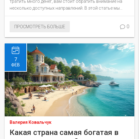
тратить много денег, вам стоит обратить внимание на
несколько доступных направлений. В этой статье мы
расскажем о самых бюджетных курортах Европы,
предложим полезные советы по экономии и поделимся
0
ПРОСМОТРЕТЬ БОЛЬШЕ
интересными фактами о каждом месте. Узнайте, как
путешествовать с комфортом, не разоряя свой кошелёк.
Будьте готовы к удивительным открытиям и низким
ценам на популярные европейские курорты.
7
ФЕВ
Валерия Ковальчук
Какая страна самая богатая в