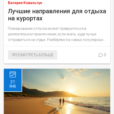
Валерия Ковальчук
Лучшие направления для отдыха
на курортах
Планирование отпуска может превратиться в
увлекательное приключение, если знать, куда лучше
отправиться на отдых. Разберемся в самых популярных
направлениях для отдыха, а также поделимся полезными
советами и интересными фактами о курортах. Найдите
0
ПРОСМОТРЕТЬ БОЛЬШЕ
вдохновение для вашего следующего путешествия, чтобы
провести его достойно и с максимальной пользой.
Поддержите азарт вашего ребенка или пригласите всю
семью на новое и незабываемое приключение.
21
ЯНВ