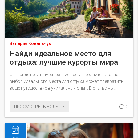
Валерия Ковальчук
Найди идеальное место для
отдыха: лучшие курорты мира
Отправляться в путешествие всегда волнительно, но
выбор идеального места для отдыха может превратить
ваше путешествие в уникальный опыт. В статье мы
рассмотрим самые живописные и популярные курорты
мира, которые подойдут для любого бюджета и вкуса.
0
ПРОСМОТРЕТЬ БОЛЬШЕ
Независимо от ваших предпочтений, от белоснежных
пляжей до горнолыжных склонов, вы найдете интересные
идеи для вашего следующего отпуска. Также в материале
вы найдете полезные советы и рекомендации, чтобы
сделать ваше путешествие незабываемым.