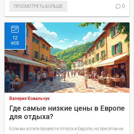
самочувствие. Многие эксперты считают, что для
0
ПРОСМОТРЕТЬ БОЛЬШЕ
достижения оптимального эффекта важно не только
пройти весь курс лечения, но и правильно его начать и
завершить. Эта статья поможет понять, сколько дней
отдыха в санатории будет наиболее полезным для вашего
здоровья.
12
ФЕВ
Валерия Ковальчук
Где самые низкие цены в Европе
для отдыха?
Если вы хотите провести отпуск в Европе, но при этом не