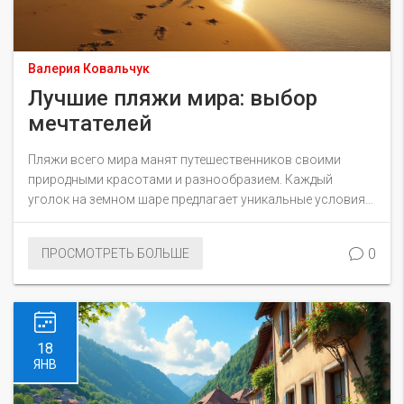
Валерия Ковальчук
Лучшие пляжи мира: выбор
мечтателей
Пляжи всего мира манят путешественников своими
природными красотами и разнообразием. Каждый
уголок на земном шаре предлагает уникальные условия
для отдыха у моря. В статье мы расскажем о лучших
пляжах, которые стоит посетить, и дадим полезные
0
ПРОСМОТРЕТЬ БОЛЬШЕ
советы по выбору направления. Узнаете о
малоизвестных, но впечатляющих местах и
особенностях отдыха на популярных курортах.
18
ЯНВ