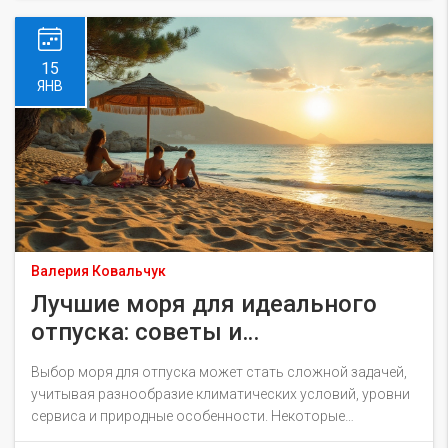
новые уголки мира, потратив удивительно небольшие
средства. Идеи и лайфхаки для путешественников,
стремящихся к незабываемым поездкам без лишних
15
затрат.
ЯНВ
Валерия Ковальчук
Лучшие моря для идеального
отпуска: советы и
рекомендации
Выбор моря для отпуска может стать сложной задачей,
учитывая разнообразие климатических условий, уровни
сервиса и природные особенности. Некоторые
предпочитают теплые воды Средиземного моря, другие в