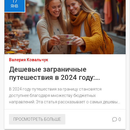
17
ЯНВ
Валерия Ковальчук
Дешевые заграничные
путешествия в 2024 году:
лучшие направления
В 2024 году путешествия за границу становятся
доступнее благодаря множеству бюджетных
направлений. Эта статья рассказывает о самых дешевых
странах для отдыха, где можно получить максимум
впечатлений за минимальные деньги. Узнайте
0
ПРОСМОТРЕТЬ БОЛЬШЕ
практические советы, чтобы ваш отпуск стал не только
увлекательным, но и экономным. Откройте для себя