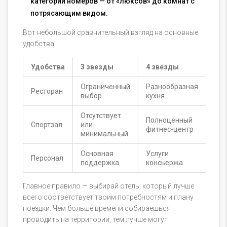
категории номеров — от «люксов» до комнат с
потрясающим видом.
Вот небольшой сравнительный взгляд на основные
удобства:
Удобства
3 звезды
4 звезды
Ограниченный
Разнообразная
Ресторан
выбор
кухня
Отсутствует
Полноценный
Спортзал
или
фитнес-центр
минимальный
Основная
Услуги
Персонал
поддержка
консьержа
Главное правило — выбирай отель, который лучше
всего соответствует твоим потребностям и плану
поездки. Чем больше времени собираешься
проводить на территории, тем лучше могут