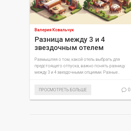
Валерия Ковальчук
Разница между 3 и 4
звездочным отелем
Размышляя о том, какой отель выбрать для
предстоящего отпуска, важно понять разницу
между 3 и 4 звездочными опциями. Разные
категории оценивают не только уровень
сервиса, но и набор предоставляемых удобств.
0
ПРОСМОТРЕТЬ БОЛЬШЕ
Этот обзор поможет разобраться в основных
различиях и выбрать то, что подходит именно
вам. Узнайте, на что обратить внимание при
бронировании и какие уникальные особенности
предлагает каждая из категорий.