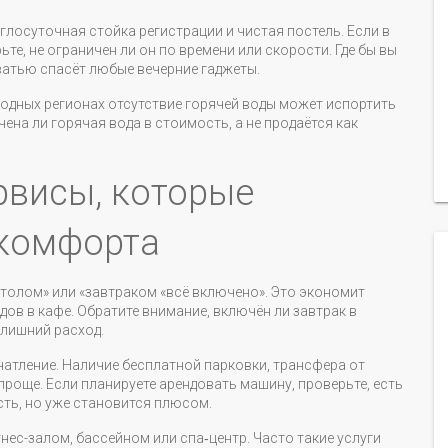
углосуточная стойка регистрации и чистая постель. Если в
те, не ограничен ли он по времени или скорости. Где бы вы
ватью спасёт любые вечерние гаджеты.
лодных регионах отсутствие горячей воды может испортить
ена ли горячая вода в стоимость, а не продаётся как
рвисы, которые
комфорта
столом» или «завтраком «всё включено». Это экономит
одов в кафе. Обратите внимание, включён ли завтрак в
 лишний расход.
атление. Наличие бесплатной парковки, трансфера от
роще. Если планируете арендовать машину, проверьте, есть
сть, но уже становится плюсом.
нес-залом, бассейном или спа‑центр. Часто такие услуги