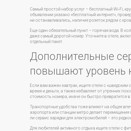
Самый простой набор услуг – бесплатный Wi‑Fi, кр
объявлении указано «бесплатный интернет», проверь
ни останавливались, наличие розеток рядом с кро
Еще один обязательный пункт – горячая вода. В хо
даже самый дорогой номер. Уточните в отеле, включ
отдельный пакет.
Дополнительные се
повышают уровень 
Если вам важен завтрак, ищите отели с «шведским 
время и деньги, а также избавляет от утренних пох
стоимость номера, иначе он быстро превратится в
Транспортные удобства тоже влияют на общее впеч
аэропорта или станции метро делает перемещения п
ли сервис зарядки для электромобилей – это редко
Для любителей активного отдыха ищите отели с фит