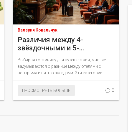
Валерия Ковальчук
Различия между 4-
звёздочными и 5-
звёздочными отелями
Выбирая гостиницу для путешествия, многие
задумываются о разнице между отелями с
четырьмя и пятью звёздами. Эти категории
отличаются не только уровнем роскоши, но и
спектром предлагаемых услуг. 5-звёздочные
0
ПРОСМОТРЕТЬ БОЛЬШЕ
отели славятся непревзойдённым комфортом и
вниманием к деталям, тогда как 4-звёздочные
обычно более доступны по цене. Понимание этих
различий поможет вам сделать правильный
выбор во время бронирования.