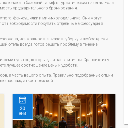
х включают в базовый тариф в туристических пакетах. Если
имость предварительного бронирования.
 утюга, фен‑сушилки и мини‑холодильника. Они могут
т от необходимости покупать отдельные аксессуары в
персонала, возможность заказать уборку в любое время,
ший отель всегда готов решить проблему в течение
и‑семи пунктов, которые для вас критичны. Сравните их у
аете лучшее соотношение цены и удобств.
исов, а часть вашего опыта. Правильно подобранные опции
тью наслаждаться поездкой.
20
ЯНВ