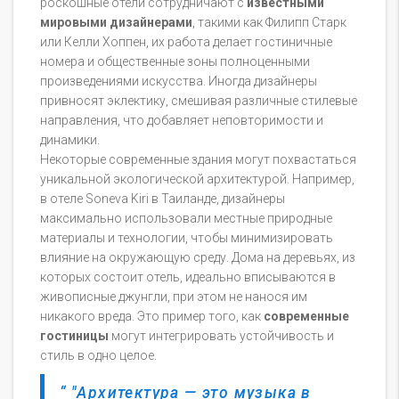
роскошные отели сотрудничают с
известными
мировыми дизайнерами
, такими как Филипп Старк
или Келли Хоппен, их работа делает гостиничные
номера и общественные зоны полноценными
произведениями искусства. Иногда дизайнеры
привносят эклектику, смешивая различные стилевые
направления, что добавляет неповторимости и
динамики.
Некоторые современные здания могут похвастаться
уникальной экологической архитектурой. Например,
в отеле Soneva Kiri в Таиланде, дизайнеры
максимально использовали местные природные
материалы и технологии, чтобы минимизировать
влияние на окружающую среду. Дома на деревьях, из
которых состоит отель, идеально вписываются в
живописные джунгли, при этом не нанося им
никакого вреда. Это пример того, как
современные
гостиницы
могут интегрировать устойчивость и
стиль в одно целое.
"Архитектура — это музыка в