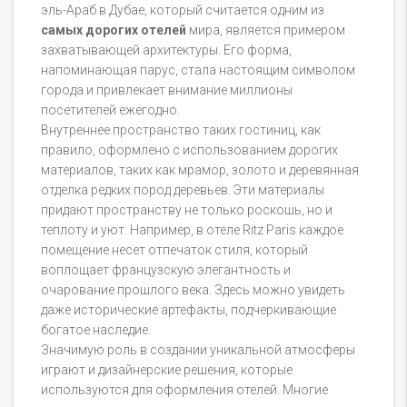
эль-Араб в Дубае, который считается одним из
самых дорогих отелей
мира, является примером
захватывающей архитектуры. Его форма,
напоминающая парус, стала настоящим символом
города и привлекает внимание миллионы
посетителей ежегодно.
Внутреннее пространство таких гостиниц, как
правило, оформлено с использованием дорогих
материалов, таких как мрамор, золото и деревянная
отделка редких пород деревьев. Эти материалы
придают пространству не только роскошь, но и
теплоту и уют. Например, в отеле Ritz Paris каждое
помещение несет отпечаток стиля, который
воплощает французскую элегантность и
очарование прошлого века. Здесь можно увидеть
даже исторические артефакты, подчеркивающие
богатое наследие.
Значимую роль в создании уникальной атмосферы
играют и дизайнерские решения, которые
используются для оформления отелей. Многие