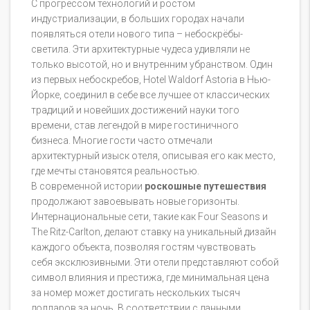
С прогрессом технологий и ростом
индустриализации, в больших городах начали
появляться отели нового типа – небоскрёбы-
светила. Эти архитектурные чудеса удивляли не
только высотой, но и внутренним убранством. Один
из первых небоскребов, Hotel Waldorf Astoria в Нью-
Йорке, соединил в себе все лучшее от классических
традиций и новейших достижений науки того
времени, став легендой в мире гостиничного
бизнеса. Многие гости часто отмечали
архитектурный изыск отеля, описывая его как место,
где мечты становятся реальностью.
В современной истории
роскошные путешествия
продолжают завоевывать новые горизонты.
Интернациональные сети, такие как Four Seasons и
The Ritz-Carlton, делают ставку на уникальный дизайн
каждого объекта, позволяя гостям чувствовать
себя эксклюзивными. Эти отели представляют собой
символ влияния и престижа, где минимальная цена
за номер может достигать нескольких тысяч
долларов за ночь. В соответствии с данными