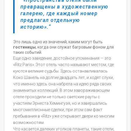
превращены в художественную
галерею, где каждый номер
предлагал отдельную
историю».
Это лишь одно из значений, каким могут быть
гостиницы
, когда они служат багровым фоном для
таких событий.
Еще одно заведение, достойное упоминания — это
«Ritz Paris». Этот отель часто называют местом, где
куются великие судьбы. Здесь останавливалась
Коко Шанель на долгие двадцать лет, и ходят слухи,
что именно здесь она набрела на идею ряда своих
знаменитых коллекций. В этом завораживающем
отеле проходили не только светские рауты с
участием Эрнеста Хемингуэя, но и завершались
многомиллионные сделки, при этом сам факт
пребывания в «Ritz» уже открывает двери ко многим
возможностям.
Что касается далеких уголков планеты, такие отели,