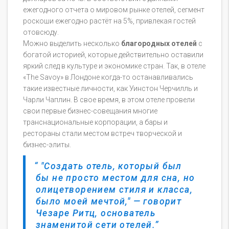
ежегодного отчета о мировом рынке отелей, сегмент
роскоши ежегодно растёт на 5%, привлекая гостей
отовсюду.
Можно выделить несколько
благородных отелей
с
богатой историей, которые действительно оставили
яркий след в культуре и экономике стран. Так, в отеле
«The Savoy» в Лондоне когда-то останавливались
такие известные личности, как Уинстон Черчилль и
Чарли Чаплин. В свое время, в этом отеле провели
свои первые бизнес-совещания многие
транснациональные корпорации, а бары и
рестораны стали местом встреч творческой и
бизнес-элиты.
"Создать отель, который был
бы не просто местом для сна, но
олицетворением стиля и класса,
было моей мечтой," — говорит
Чезаре Ритц, основатель
знаменитой сети отелей.