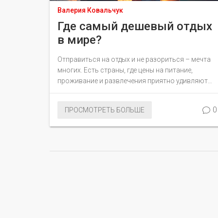
Валерия Ковальчук
Где самый дешевый отдых
в мире?
Отправиться на отдых и не разориться – мечта
многих. Есть страны, где цены на питание,
проживание и развлечения приятно удивляют
даже самых экономных путешественников. В
статье мы рассмотрим, куда поехать за
0
ПРОСМОТРЕТЬ БОЛЬШЕ
дешевыми впечатлениями, и что стоит учесть
при планировании бюджетного отпуска. Узнаем,
где в мире отдохнуть недорого и хорошо.