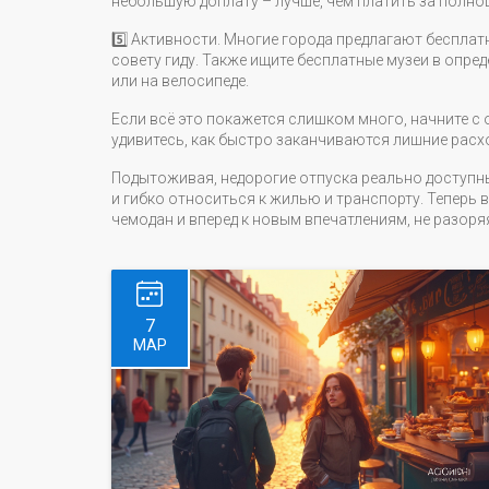
небольшую доплату – лучше, чем платить за полно
5️⃣ Активности. Многие города предлагают бесплатны
совету гиду. Также ищите бесплатные музеи в опре
или на велосипеде.
Если всё это покажется слишком много, начните с 
удивитесь, как быстро заканчиваются лишние расх
Подытоживая, недорогие отпуска реально доступны
и гибко относиться к жилью и транспорту. Теперь в
чемодан и вперед к новым впечатлениям, не разоря
7
МАР