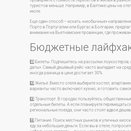
проверяйте стоимость перелётов и жилья в разное 
туристов меньше. Например, в Балтике цены на оте
июле.
Еще один способ – искать «необычные» направления
Порто в Португалии или Бургас в Болгарии, предла
внимание на Вьетнамские провинции, где проживание
Бюджетные лайфхак
1️⃣ Билеты. Подпишитесь на рассылки лоукостеров, 
даты». Самый дешёвый рейс часто выпадает на среду
иногда разница в цене достигает 30%.
2️⃣ Жильё. Вместо отеля выберите хостел, апартаме
варианты часто включают кухню, а готовить само
3️⃣ Транспорт. В городах пользуйтесь общественны
отдельные билеты. А если планируете перемещаться
региональные поезда, они часто стоят вдвое дешев
4️⃣ Питание. Поиск местных рынков и уличных кио
еду за небольшие деньги. Если вы в отеле, попроси