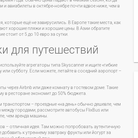
время года. Обычно цены падают в «низкий сезон», когда
ли и авиабилеты в октябре‑ноябре почти вдвое ниже, чем в
, которые ещё не завирусились. В Европе такие места, как
гают хорошие пляжи и хорошие цены. В Азии обратите
 стоит от 5 до 10 евро за сутки.
и для путешествий
используйте агрегаторы типа Skyscanner и ищите «гибкие
 или субботу. Если можете, летайте в соседний аэропорт –
нты через Airbnb или даже комнату в гостевом доме. Такие
му в ресторане экономит до 50% бюджета.
м транспортом – проездные «на день» обычно дешевле, чем
 между городами, рассмотрите автобусы FlixBus или
ле, чем аренда машины.
сков – отличная идея. Там можно попробовать аутентичную
те добавить к утреннему завтраку фрукты или йогурт за