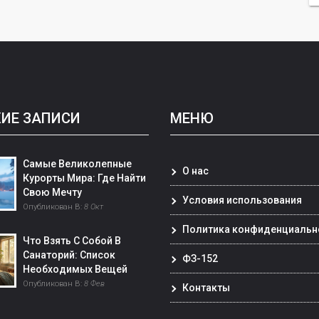
ИЕ ЗАПИСИ
МЕНЮ
Самые Великолепные
О нас
Курорты Мира: Где Найти
Свою Мечту
Условия использования
Опубликован В:
8 Окт
Политика конфиденциальн
Что Взять С Собой В
Санаторий: Список
ФЗ-152
Необходимых Вещей
Опубликован В:
8 Фев
Контакты