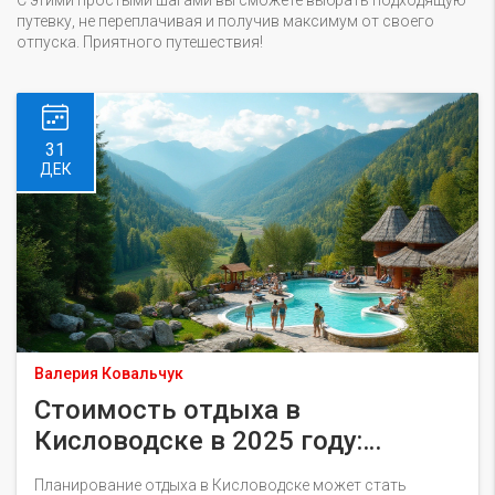
С этими простыми шагами вы сможете выбрать подходящую
путевку, не переплачивая и получив максимум от своего
отпуска. Приятного путешествия!
31
ДЕК
Валерия Ковальчук
Стоимость отдыха в
Кисловодске в 2025 году:
путевки и советы туристам
Планирование отдыха в Кисловодске может стать