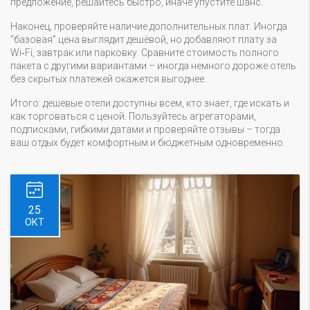
предложение, решайтесь быстро, иначе упустите шанс.
Наконец, проверяйте наличие дополнительных плат. Иногда
“базовая” цена выглядит дешёвой, но добавляют плату за
Wi‑Fi, завтрак или парковку. Сравните стоимость полного
пакета с другими вариантами – иногда немного дороже отель
без скрытых платежей окажется выгоднее.
Итого: дешевые отели доступны всем, кто знает, где искать и
как торговаться с ценой. Пользуйтесь агрегаторами,
подписками, гибкими датами и проверяйте отзывы – тогда
ваш отдых будет комфортным и бюджетным одновременно.
25
ОКТ