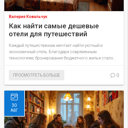
Валерия Ковальчук
Как найти самые дешевые
отели для путешествий
Каждый путешественник мечтает найти уютный и
экономичный отель. Благодаря современным
технологиям, бронирование бюджетного жилья стало
проще, но существуют нюансы, которые стоит учесть. В
статье расскажем о лайфхаках поиска недорогих отелей,
0
ПРОСМОТРЕТЬ БОЛЬШЕ
полезных приложениях и веб-сайтах, а также о том, где
найти выгодные предложения на аренду жилья. Будет
полезно как новичкам, так и опытным туристам,
желающим сэкономить.
30
АВГ